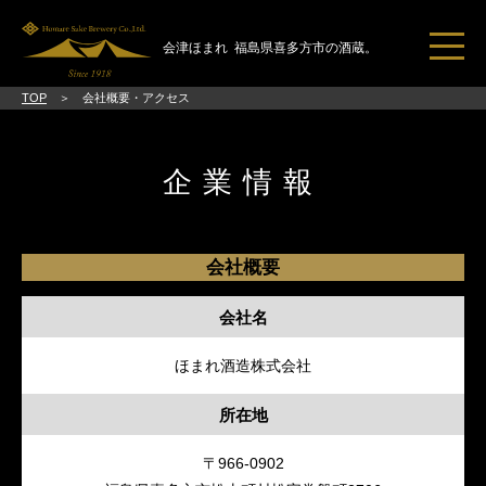
会津ほまれ
福島県喜多方市の酒蔵。
TOP
会社概要・アクセス
トピックス一覧
ほまれ酒造とは
企業情報
ブランドコンセプト
日本酒のススメ
会社概要
直売所・見学
会社名
ご挨拶
ほまれ酒造株式会社
会社概要
アクセス
所在地
お問い合わせ
〒966-0902