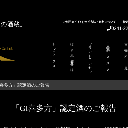
ご利用ガイド/ お支払方法・送料について
特
市の酒蔵。
0241-2
トピックス一覧
ほまれ酒造とは
ブランドコンセプト
日本酒のススメ
直売所・見学
I喜多方」認定酒のご報告
「GI喜多方」認定酒のご報告