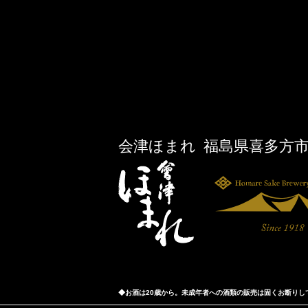
ン
だ
の
ド
さ
記
ウ
い
で
(新
事
開
し
き
い
へ
ま
ウ
す)
ィ
ン
ド
ウ
で
開
き
ま
す)
会津ほまれ 福島県喜多方
◆お酒は20歳から。未成年者への酒類の販売は固くお断りし