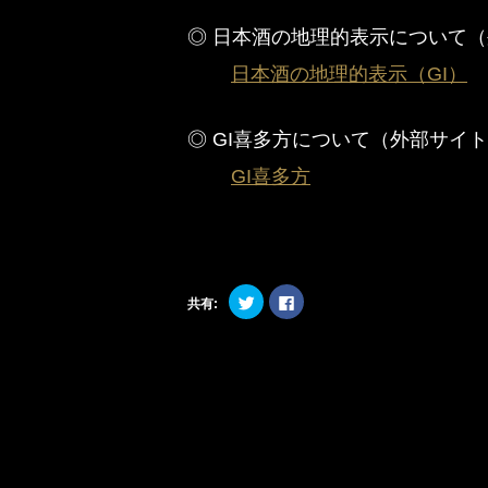
◎ 日本酒の地理的表示について
日本酒の地理的表示（GI）
◎ GI喜多方について（外部サイ
GI喜多方
ク
Facebook
共有:
リ
で
ッ
共
ク
有
し
す
て
る
Twitter
に
で
は
共
ク
有
リ
(新
ッ
し
ク
前
い
し
ウ
て
後
ィ
く