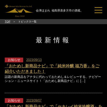
会津ほまれ
福島県喜多方市の酒蔵。
TOP
トピックス一覧
トピックス一覧
ほまれ酒造とは
最新情報
ブランドコンセプト
日本酒のススメ
お知らせ
2023/09/13
直売所・見学
「おためし新商品ナビ」で「純米吟醸 福乃香」をご
紹介いただきました！
ご挨拶
話題の新商品をアナタに代わっておためし＆レビューする、ナビゲー
ション・ニュースサイト！「おためし新商品ナビ」に […]
会社概要
アクセス
お問い合わせ
お知らせ
2023/09/07
「おためし新商品ナビ」で「セキレイ純米吟醸酒」を