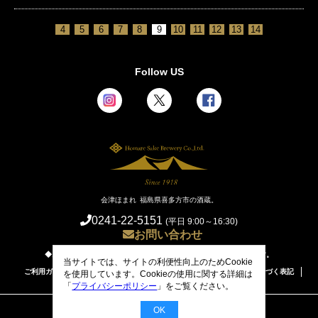
4
5
6
7
8
9
10
11
12
13
14
Follow US
会津ほまれ 福島県喜多方市の酒蔵。
0241-22-5151
(平日 9:00～16:30)
お問い合わせ
◆お酒は20歳から。未成年者への酒類の販売は固くお断りしています。
当サイトでは、サイトの利便性向上のためCookie
ご利用ガイド/ お支払方法・送料について
特定商取引に関する法律に基づく表記
を使用しています。Cookieの使用に関する詳細は
プライバシーポリシー
「
プライバシーポリシー
」をご覧ください。
OK