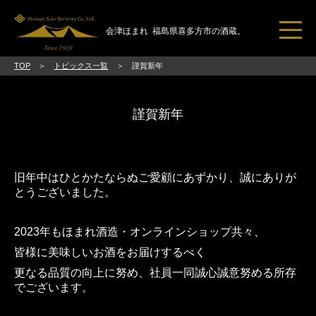
会津ほまれ
福島県喜多方市の酒蔵。
TOP
トピックス一覧
謹賀新年
トピックス一覧
ほまれ酒造とは
謹賀新年
ブランドコンセプト
日本酒のススメ
旧年中はひとかたならぬご愛顧にあずかり、誠にありが
直売所・見学
とうございました。
ご挨拶
2023年もほまれ酒造・オンラインショップ共々、
会社概要
皆様に美味しいお酒をお届けするべく
アクセス
更なる品質の向上に努め、社員一同誠心誠意努める所存
でございます。
お問い合わせ