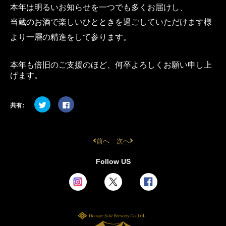
オンラインショップ
本年は明るいお知らせを一つでも多くお届けし、
当蔵のお酒で楽しいひとときを過ごしていただけます様
より一層の精進をして参ります。
本年も倍旧のご支援のほど、何卒よろしくお願い申し上
げます。
ク
Facebook
共有:
リ
で
ッ
共
ク
有
し
す
て
る
Twitter
に
前へ
次へ
前
で
は
共
ク
後
有
リ
の
Follow US
(新
ッ
し
ク
記
い
し
事
ウ
て
ィ
く
へ
ン
だ
ド
さ
ウ
い
で
(新
開
し
き
い