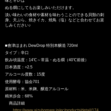
味とキレは
オンラインショップ
ぬる燗にしてもお楽しみいただけます。
淡い味わいの食材や素材を味わうことのできる貝類の刺
身、天ぷら、焼きイカ、焼鳥（塩）などと合わせてお楽
しみください♪
■會津ほまれ DewDrop 特別本醸造 720ml
タイプ：辛口
飲み頃温度：14℃～常温・ぬる燗（40℃前後）
日本酒度：+2.5
アルコール度数：15度
使用酵母：協会701
原材料：米、米麹、醸造アルコール
精米歩合：68%
商品詳細
https://www.aizuhomare.jp/ec/products/detail/174