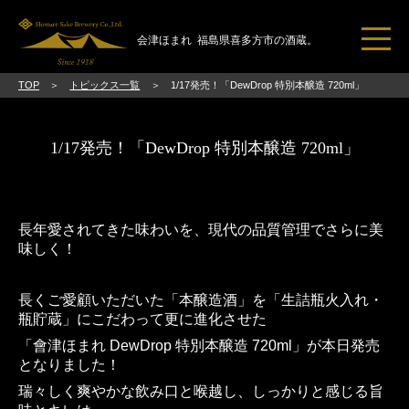
会津ほまれ
福島県喜多方市の酒蔵。
TOP
トピックス一覧
1/17発売！「DewDrop 特別本醸造 720ml」
トピックス一覧
ほまれ酒造とは
1/17発売！「DewDrop 特別本醸造 720ml」
ブランドコンセプト
日本酒のススメ
長年愛されてきた味わいを、現代の品質管理でさらに美
直売所・見学
味しく！
ご挨拶
長くご愛顧いただいた「本醸造酒」を「生詰瓶火入れ・
会社概要
瓶貯蔵」にこだわって更に進化させた
「會津ほまれ DewDrop 特別本醸造 720ml」が本日発売
アクセス
となりました！
お問い合わせ
瑞々しく爽やかな飲み口と喉越し、しっかりと感じる旨