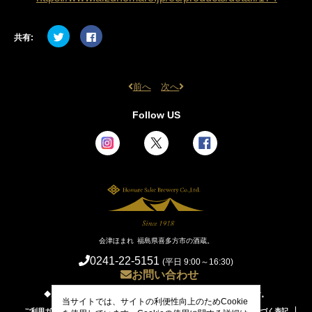
ク
Facebook
共有:
リ
で
ッ
共
ク
有
し
す
て
る
Twitter
に
前へ
次へ
前
で
は
共
ク
後
有
リ
の
Follow US
(新
ッ
し
ク
記
い
し
事
ウ
て
ィ
く
へ
ン
だ
ド
さ
ウ
い
で
(新
開
し
き
い
ま
ウ
す)
ィ
ン
ド
ウ
会津ほまれ 福島県喜多方市の酒蔵。
で
開
0241-22-5151
(平日 9:00～16:30)
き
お問い合わせ
ま
す)
◆お酒は20歳から。未成年者への酒類の販売は固くお断りしています。
当サイトでは、サイトの利便性向上のためCookie
ご利用ガイド/ お支払方法・送料について
特定商取引に関する法律に基づく表記