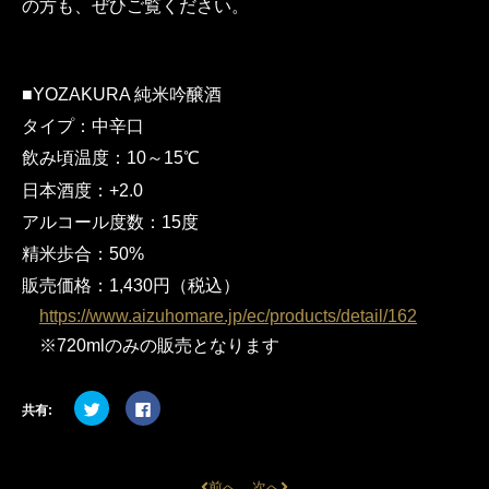
の方も、ぜひご覧ください。
■YOZAKURA 純米吟醸酒
タイプ：中辛口
飲み頃温度：10～15℃
日本酒度：+2.0
アルコール度数：15度
精米歩合：50%
販売価格：1,430円（税込）
https://www.aizuhomare.jp/ec/products/detail/162
※720mlのみの販売となります
ク
Facebook
共有:
リ
で
ッ
共
ク
有
し
す
て
る
Twitter
に
前へ
次へ