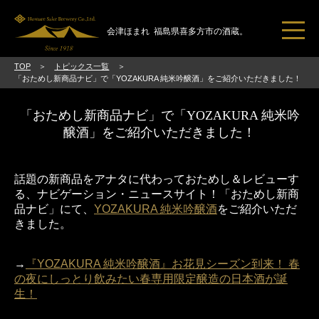
会津ほまれ
福島県喜多方市の酒蔵。
TOP
トピックス一覧
トピックス一覧
「おためし新商品ナビ」で「YOZAKURA 純米吟醸酒」をご紹介いただきました！
ほまれ酒造とは
「おためし新商品ナビ」で「YOZAKURA 純米吟
ブランドコンセプト
醸酒」をご紹介いただきました！
日本酒のススメ
話題の新商品をアナタに代わっておためし＆レビューす
直売所・見学
る、ナビゲーション・ニュースサイト！「おためし新商
品ナビ」にて、
YOZAKURA 純米吟醸酒
をご紹介いただ
ご挨拶
きました。
会社概要
→
『YOZAKURA 純米吟醸酒』お花見シーズン到来！ 春
アクセス
の夜にしっとり飲みたい春専用限定醸造の日本酒が誕
生！
お問い合わせ